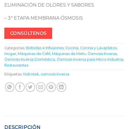
a
ELIMINACIÓN DE OLORES Y SABORES
valoraciones
de
clientes
– 3ª ETAPA MEMBRANA ÓSMOSIS
CONSÚLTENOS
Categorías:
Bebidas e Infusiones
,
Cocina
,
Cocina y Lavaplatos
,
Hogar
,
Máquinas de Café
,
Máquinas de Hielo
,
Ósmosis Inversa
,
Ósmosis Inversa Doméstica
,
Ósmosis Inversa para Micro Industria
,
Restaurantes
Etiquetas:
hidrotek
,
osmosis inversa
DESCRIPCIÓN