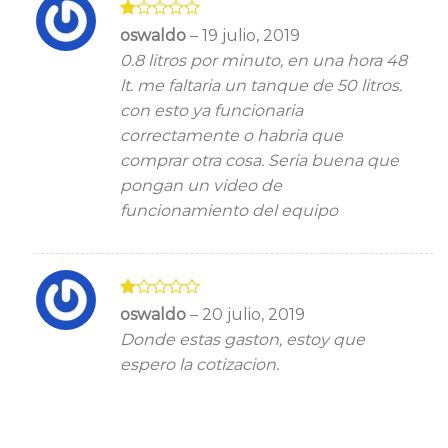
Valorado
oswaldo
–
19 julio, 2019
con
0.8 litros por minuto, en una hora 48
1
de
lt. me faltaria un tanque de 50 litros.
5
con esto ya funcionaria
correctamente o habria que
comprar otra cosa. Seria buena que
pongan un video de
funcionamiento del equipo
Valorado
oswaldo
–
20 julio, 2019
con
Donde estas gaston, estoy que
1
de
espero la cotizacion.
5