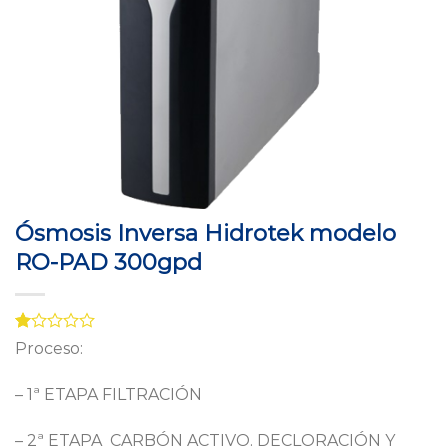
Ósmosis Inversa Hidrotek modelo
RO-PAD 300gpd
Valorado
2
Proceso:
con
1.00
de
– 1ª ETAPA FILTRACIÓN
5
en
– 2ª ETAPA CARBÓN ACTIVO. DECLORACIÓN Y
base