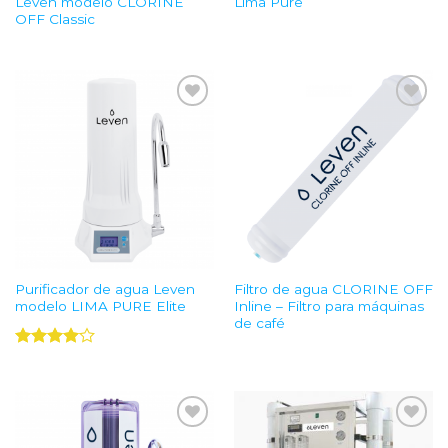
Leven modelo CLORINE
Lima Pure
OFF Classic
Add to
Add to
Wishlist
Wishlist
Purificador de agua Leven
Filtro de agua CLORINE OFF
modelo LIMA PURE Elite
Inline – Filtro para máquinas
de café
Valorado
con
4.00
de 5
Add to
Add to