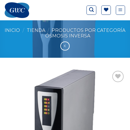
Saltar
al
contenido
INICIO
/
TIENDA
/
PRODUCTOS POR CATEGORÍA
/
ÓSMOSIS INVERSA
Add to
Wishlist