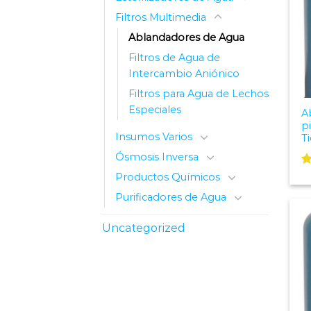
Filtros Multimedia
Ablandadores de Agua
Filtros de Agua de
Intercambio Aniónico
Filtros para Agua de Lechos
Especiales
A
p
Insumos Varios
T
Ósmosis Inversa
V
Productos Químicos
c
Purificadores de Agua
3
d
Uncategorized