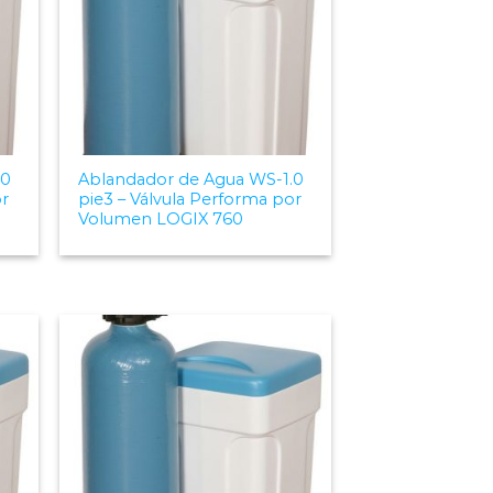
.0
Ablandador de Agua WS-1.0
or
pie3 – Válvula Performa por
Volumen LOGIX 760
 to
Add to
list
Wishlist