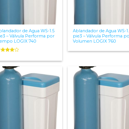
blandador de Agua WS-1.5
Ablandador de Agua WS-1.
ie3 – Válvula Performa por
pie3 – Válvula Performa p
iempo LOGIX 740
Volumen LOGIX 760
alorado
on
4.00
e 5
Add to
Add
Wishlist
Wish