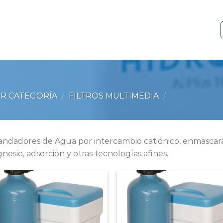
R CATEGORÍA
/
FILTROS MULTIMEDIA
/
andadores de Agua por intercambio catiónico, enmascar
nesio, adsorción y otras tecnologías afines.
Add to
Add
Wishlist
Wish