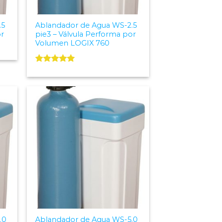
.5
Ablandador de Agua WS-2.5
or
pie3 – Válvula Performa por
Volumen LOGIX 760
Valorado
con
5.00
de 5
 to
Add to
list
Wishlist
.0
Ablandador de Agua WS-5.0