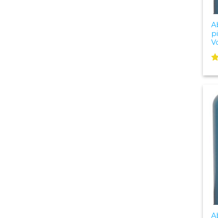
A
p
V
V
c
2
d
A