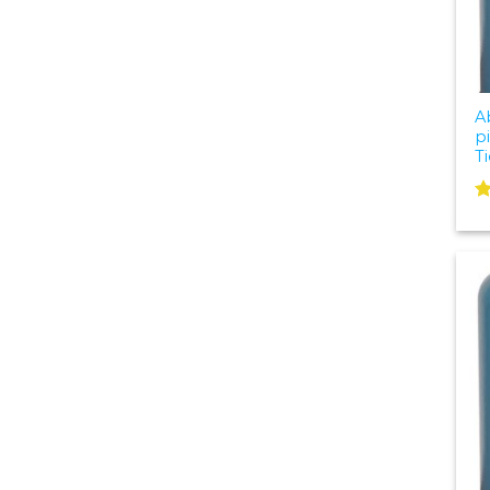
A
p
T
V
c
d