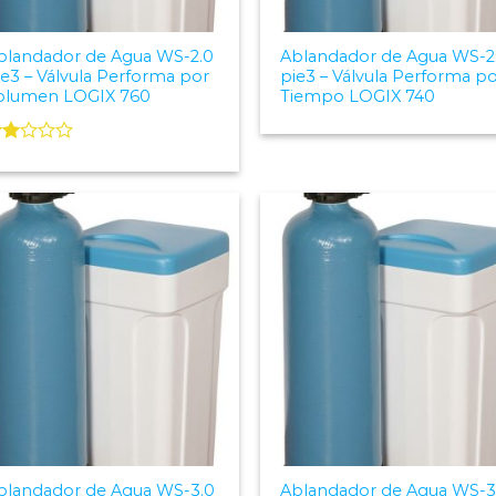
blandador de Agua WS-2.0
Ablandador de Agua WS-2
ie3 – Válvula Performa por
pie3 – Válvula Performa p
olumen LOGIX 760
Tiempo LOGIX 740
alorado
on
.00
e 5
Add to
Add
Wishlist
Wish
blandador de Agua WS-3.0
Ablandador de Agua WS-3