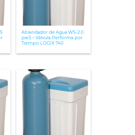
5
Ablandador de Agua WS-2.0
or
pie3 – Válvula Performa por
Tiempo LOGIX 740
 to
Add to
list
Wishlist