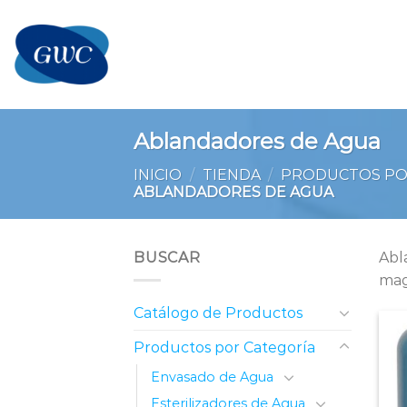
Saltar
al
contenido
Ablandadores de Agua
INICIO
/
TIENDA
/
PRODUCTOS PO
ABLANDADORES DE AGUA
BUSCAR
Abl
mag
Catálogo de Productos
Productos por Categoría
Envasado de Agua
Esterilizadores de Agua