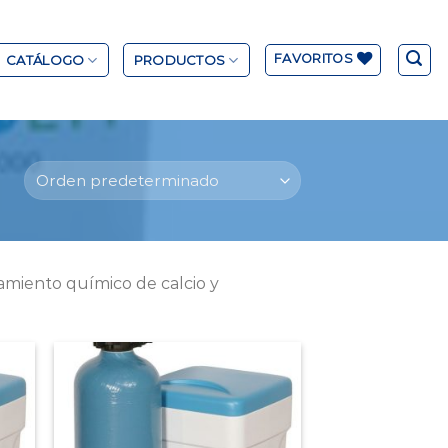
FAVORITOS
CATÁLOGO
PRODUCTOS
amiento químico de calcio y
 to
Add to
list
Wishlist