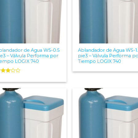
blandador de Agua WS-0.5
Ablandador de Agua WS-1
ie3 – Válvula Performa por
pie3 – Válvula Performa p
iempo LOGIX 740
Tiempo LOGIX 740
alorado
on
.00
e 5
Add to
Add
Wishlist
Wish