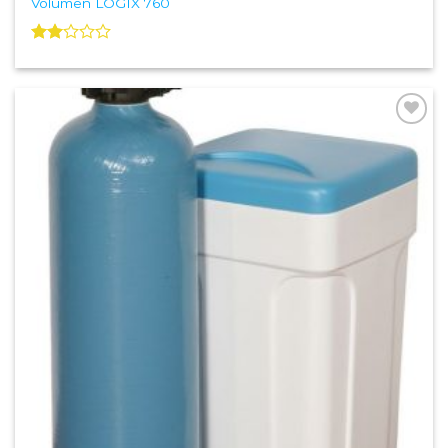
Volumen LOGIX 760
Valorado
con
2.00
de 5
Add to
Wishlist