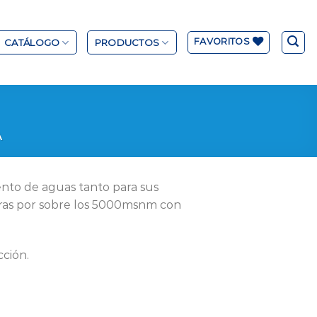
FAVORITOS
CATÁLOGO
PRODUCTOS
A
iento de aguas tanto para sus
uras por sobre los 5000msnm con
ción.