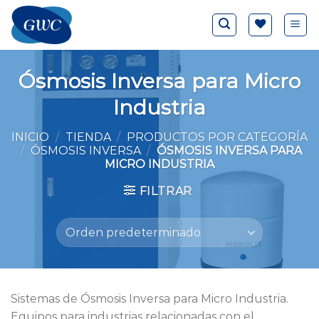
Saltar
al
contenido
Ósmosis Inversa para Micro
Industria
INICIO
/
TIENDA
/
PRODUCTOS POR CATEGORÍA
/
ÓSMOSIS INVERSA
/
ÓSMOSIS INVERSA PARA
MICRO INDUSTRIA
FILTRAR
Sistemas de Ósmosis Inversa para Micro Industria.
Equipos para industrias relacionadas con el