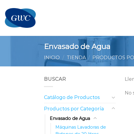
Saltar
al
contenido
Envasado de Agua
INICIO
/
TIENDA
/
PRODUCTOS PO
BUSCAR
Lle
No 
Catálogo de Productos
Productos por Categoría
Envasado de Agua
Máquinas Lavadoras de
Bidones de 20 litros