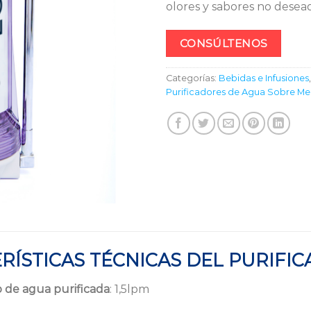
olores y sabores no desea
base a
valoración
de un
cliente
CONSÚLTENOS
Categorías:
Bebidas e Infusiones
Purificadores de Agua Sobre M
RÍSTICAS TÉCNICAS DEL PURIFI
 de agua purificada
: 1,5lpm