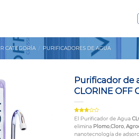
R CATEGORÍA
/
PURIFICADORES DE AGUA
Purificador de
CLORINE OFF C
Add to
Wishlist
Valorado
1
El Purificador de Agua
CL
con
elimina
Plomo
,
Cloro
,
Agro
3.00
de 5
nanotecnología de adsorci
en