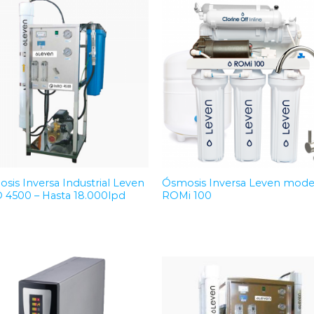
Add to
Add 
Wishlist
Wishl
sis Inversa Industrial Leven
Ósmosis Inversa Leven mode
 4500 – Hasta 18.000lpd
ROMi 100
Add to
Add 
Wishlist
Wishl