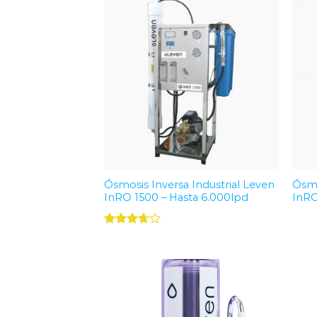
Add to
Wishlist
Ósmosis Inversa Industrial Leven
Ósmo
InRO 1500 – Hasta 6.000lpd
InRO
Valorado
con
3.67
de 5
Add to
Wishlist