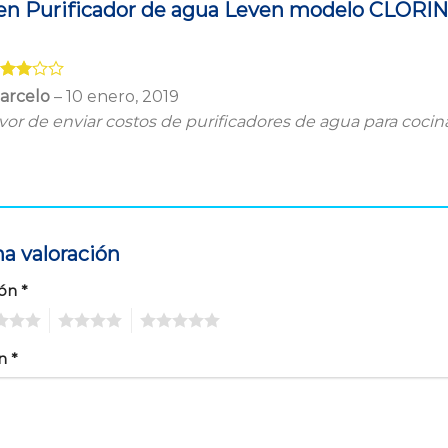
 en
Purificador de agua Leven modelo CLORIN
lorado
arcelo
–
10 enero, 2019
on
3
vor de enviar costos de purificadores de agua para cocin
 5
a valoración
ión
*
4
5
ón
*