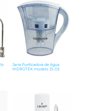
to
Add to
ist
Wishlist
lo
Jarra Purificadora de Agua
HIDROTEK modelo JS-03
to
Add to
ist
Wishlist