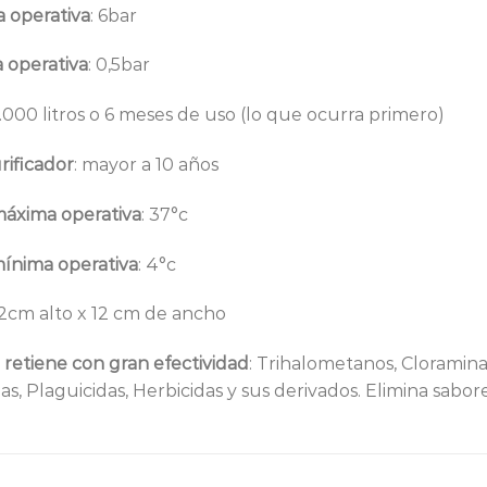
 operativa
: 6bar
 operativa
: 0,5bar
6.000 litros o 6 meses de uso (lo que ocurra primero)
rificador
: mayor a 10 años
áxima operativa
: 37°c
ínima operativa
: 4°c
32cm alto x 12 cm de ancho
 retiene con gran efectividad
: Trihalometanos, Cloramina
as, Plaguicidas, Herbicidas y sus derivados. Elimina sabor