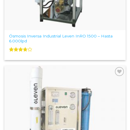
Ósmosis Inversa Industrial Leven InRO 1500 – Hasta
6.000lpd
Valorado
con
3.67
de 5
Add to
Wishlist