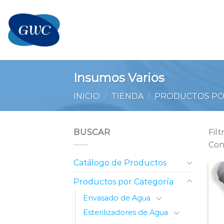
Saltar
al
contenido
Insumos Varios
INICIO
/
TIENDA
/
PRODUCTOS PO
BUSCAR
Fil
Con
Catálogo de Productos
Productos por Categoría
Envasado de Agua
Esterilizadores de Agua