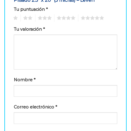
Plisado 2.5″ x 20″ (5 micras) – Leven”
Tu puntuación
*
1
2
3
4
5
Tu valoración
*
Nombre
*
Correo electrónico
*