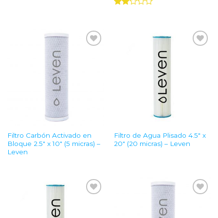
Valorado
con
2.00
de 5
Add to
Add to
Wishlist
Wishlist
Filtro Carbón Activado en
Filtro de Agua Plisado 4.5″ x
Bloque 2.5″ x 10″ (5 micras) –
20″ (20 micras) – Leven
Leven
Add to
Add to
Wishlist
Wishlist