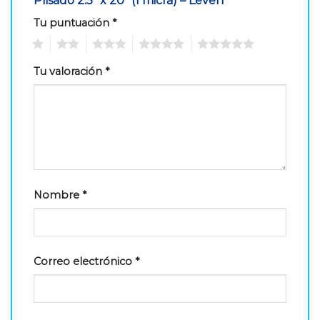
Plisado 2.5″ x 20″ (1 micra) – Leven”
Tu puntuación
*
1
2
3
4
5
Tu valoración
*
Nombre
*
Correo electrónico
*